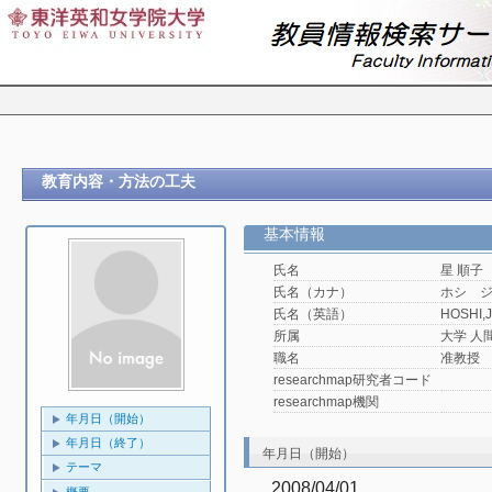
教育内容・方法の工夫
基本情報
氏名
星 順子
氏名（カナ）
ホシ 
氏名（英語）
HOSHI,
所属
大学 人
職名
准教授
researchmap研究者コード
researchmap機関
年月日（開始）
年月日（終了）
年月日（開始）
テーマ
2008/04/01