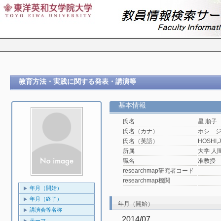
教育方法・実践に関する発表・講演等
基本情報
氏名
星 順子
氏名（カナ）
ホシ 
氏名（英語）
HOSHI,
所属
大学 人
職名
准教授
researchmap研究者コード
researchmap機関
年月（開始）
年月（終了）
年月（開始）
講演会等名称
2014/07
テーマ