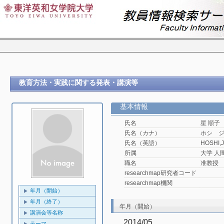
教育方法・実践に関する発表・講演等
基本情報
氏名
星 順子
氏名（カナ）
ホシ 
氏名（英語）
HOSHI,
所属
大学 人
職名
准教授
researchmap研究者コード
researchmap機関
年月（開始）
年月（終了）
年月（開始）
講演会等名称
2014/05
テーマ