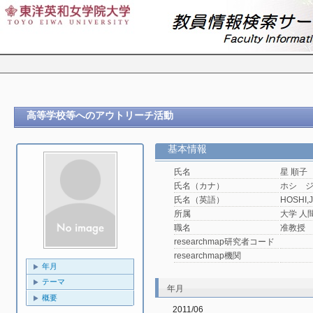
高等学校等へのアウトリーチ活動
基本情報
氏名
星 順子
氏名（カナ）
ホシ 
氏名（英語）
HOSHI,
所属
大学 人
職名
准教授
researchmap研究者コード
researchmap機関
年月
テーマ
年月
概要
2011/06