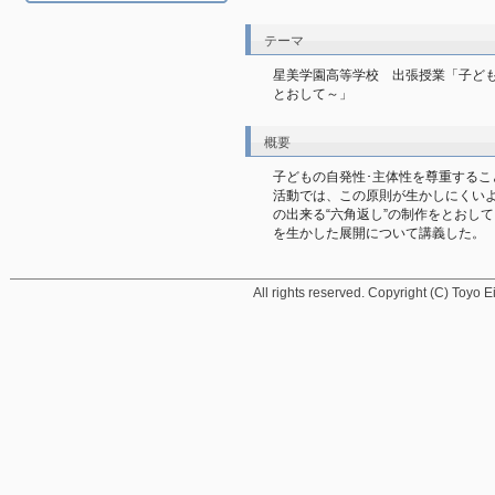
テーマ
星美学園高等学校　出張授業「子ども
とおして～」
概要
子どもの自発性･主体性を尊重するこ
活動では、この原則が生かしにくい
の出来る“六角返し”の制作をとおし
を生かした展開について講義した。