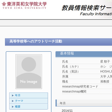
高等学校等へのアウトリーチ活動
基本情報
氏名
星 順子
氏名（カナ）
ホシ 
氏名（英語）
HOSHI,
所属
大学 人
職名
准教授
researchmap研究者コード
researchmap機関
年月
テーマ
年月
概要
2014/11