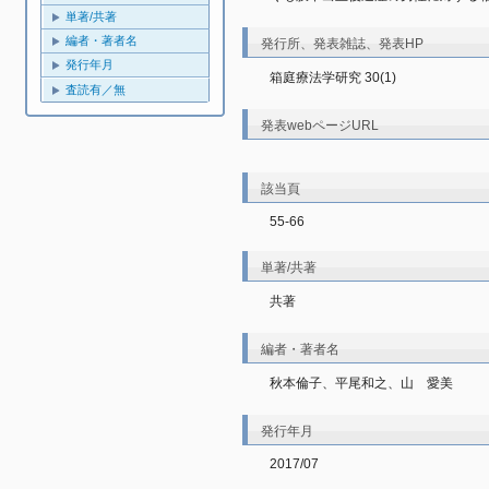
単著/共著
編者・著者名
発行所、発表雑誌、発表HP
発行年月
箱庭療法学研究 30(1)
査読有／無
発表webページURL
該当頁
55-66
単著/共著
共著
編者・著者名
秋本倫子、平尾和之、山　愛美
発行年月
2017/07