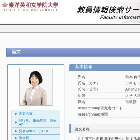
論文
基本情報
氏名
秋本 倫
氏名（カナ）
アキモ
氏名（英語）
AKIMOTO
所属
大学 人
職名
准教授
researchmap研究者コード
論文名称
researchmap機関
発行所、発表雑誌、発表
HP
論文名称
発表webページURL
該当頁
くも膜下出血後遺症の男性に対する