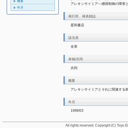
概要
アレキシサイミア―感情制御の障害
年月
発行所、発表雑誌
星和書店
該当頁
全章
単独/共同
共同
概要
アレキシサイミアとそれに関連する
年月
1998/03