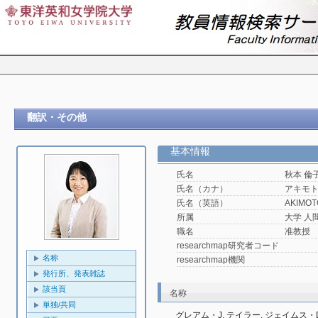
翻訳・その他
基本情報
氏名
秋本 倫
氏名（カナ）
アキモ
氏名（英語）
AKIMOTO
所属
大学 人
職名
准教授
researchmap研究者コード
名称
researchmap機関
発行所、発表雑誌
該当頁
名称
単独/共同
グレアム・J. テイラー, ジェイムス・D.