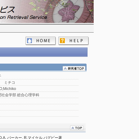
子
ト ミチコ
,Michiko
間社会学部 総合心理学科
A. パーカー, R.マイケル バグビー著
