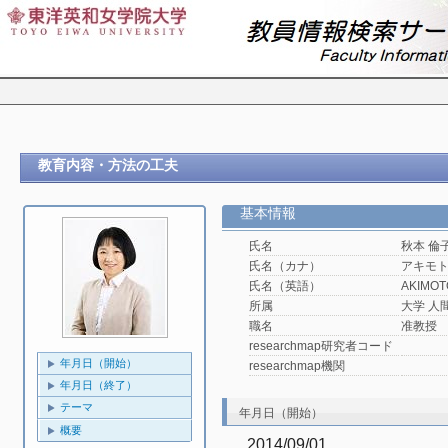
教育内容・方法の工夫
基本情報
氏名
秋本 倫
氏名（カナ）
アキモ
氏名（英語）
AKIMOTO
所属
大学 人
職名
准教授
researchmap研究者コード
年月日（開始）
researchmap機関
年月日（終了）
テーマ
年月日（開始）
概要
2014/09/01