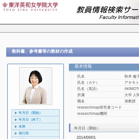
教科書、参考書等の教材の作成
基本情報
氏名
秋本 倫
氏名（カナ）
アキモ
氏名（英語）
AKIMOTO
所属
大学 人
職名
准教授
researchmap研究者コード
年月日（開始）
researchmap機関
年月日（終了）
名称
年月日（開始）
発行所
2014/09/01