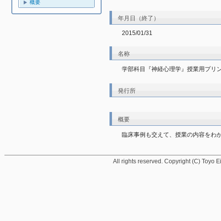
概要
年月日（終了）
2015/01/31
名称
学部科目『神経心理学』授業用プリ
発行所
概要
臨床事例も交えて、授業の内容をわ