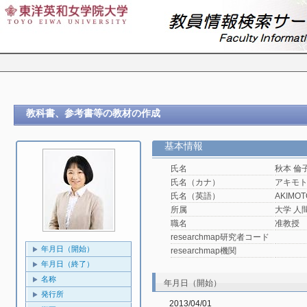
教科書、参考書等の教材の作成
基本情報
氏名
秋本 倫
氏名（カナ）
アキモ
氏名（英語）
AKIMOTO
所属
大学 人
職名
准教授
researchmap研究者コード
年月日（開始）
researchmap機関
年月日（終了）
名称
年月日（開始）
発行所
2013/04/01