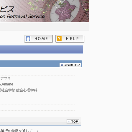
 アマネ
,Amane
間社会学部 総合心理学科
具選択の特徴を通して－」