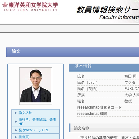
論文
基本情報
氏名
福田 周
氏名（カナ）
フクダ
氏名（英語）
FUKUDA
所属
大学 人
職名
教授
researchmap研究者コード
論文名称
researchmap機関
発行所、発表雑誌、発表
HP
論文名称
発表webページURL
該当頁
「塗り絵法の基礎的研究－題材・絵