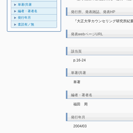
単著/共著
編者・著者名
発行所、発表雑誌、発表HP
発行年月
『大正大学カウンセリング研究所紀要
査読有／無
発表webページURL
該当頁
p.16-24
単著/共著
単著
編者・著者名
福田　周
発行年月
2004/03