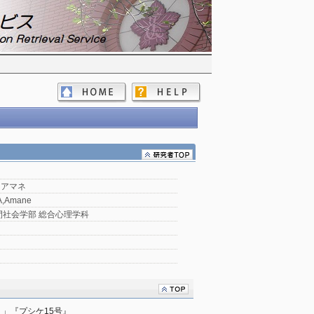
 アマネ
,Amane
間社会学部 総合心理学科
」『プシケ15号』