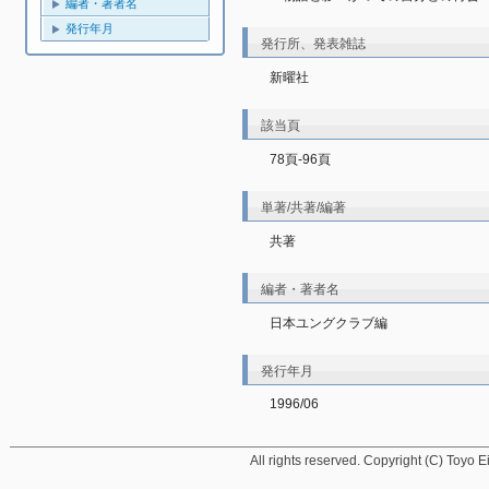
編者・著者名
発行年月
発行所、発表雑誌
新曜社
該当頁
78頁-96頁
単著/共著/編著
共著
編者・著者名
日本ユングクラブ編
発行年月
1996/06