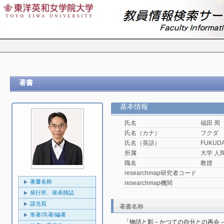
著書
基本情報
氏名
福田 周
氏名（カナ）
フクダ
氏名（英語）
FUKUDA
所属
大学 人
職名
教授
researchmap研究者コード
著書名称
researchmap機関
発行所、発表雑誌
該当頁
著書名称
単著/共著/編著
「物語と影－かつての自分との再会－