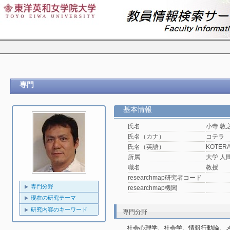
専門
基本情報
氏名
小寺 敦
氏名（カナ）
コテラ
氏名（英語）
KOTERA,
所属
大学 人
職名
教授
researchmap研究者コード
専門分野
researchmap機関
現在の研究テーマ
研究内容のキーワード
専門分野
社会心理学、社会学、情報行動論、