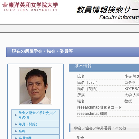
現在の所属学会・協会・委員等
基本情報
氏名
小寺 敦
氏名（カナ）
コテラ
氏名（英語）
KOTERA,
所属
大学 人
職名
教授
researchmap研究者コード
学会／協会／学外委員／
researchmap機関
その他
年月（開始）
学会／協会／学外委員／その他
名称
学会
会員種別