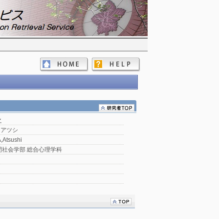
之
 アツシ
Atsushi
間社会学部 総合心理学科