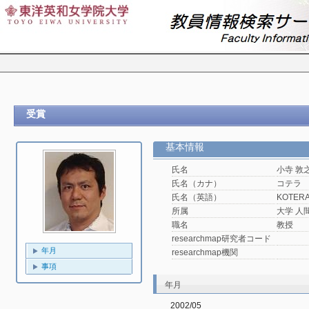
受賞
基本情報
氏名
小寺 敦
氏名（カナ）
コテラ
氏名（英語）
KOTERA,
所属
大学 人
職名
教授
researchmap研究者コード
年月
researchmap機関
事項
年月
2002/05