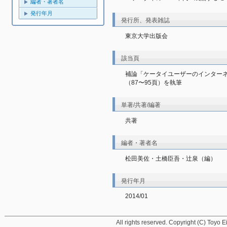
編者・著者名
発行年月
発行所、発表雑誌
東京大学出版会
該当頁
補論「ケータイユーザーのインター
（87〜95頁）を執筆
単著/共著/編著
共著
編者・著者名
松田美佐・土橋臣吾・辻泉（編）
発行年月
2014/01