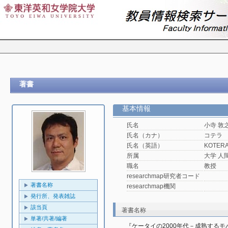
著書
基本情報
氏名
小寺 敦
氏名（カナ）
コテラ
氏名（英語）
KOTERA,
所属
大学 人
職名
教授
researchmap研究者コード
著書名称
researchmap機関
発行所、発表雑誌
該当頁
著書名称
単著/共著/編著
『ケータイの2000年代－成熟するモ