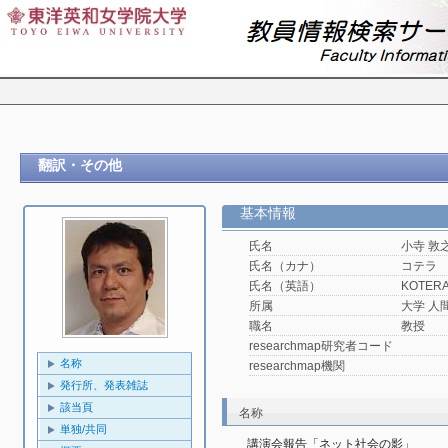
翻訳・その他
基本情報
氏名
小寺 敦
氏名（カナ）
コテラ
氏名（英語）
KOTERA,
所属
大学 人
職名
教授
researchmap研究者コード
名称
researchmap機関
発行所、発表雑誌
該当頁
名称
単独/共同
講演会報告「ネット社会の影」