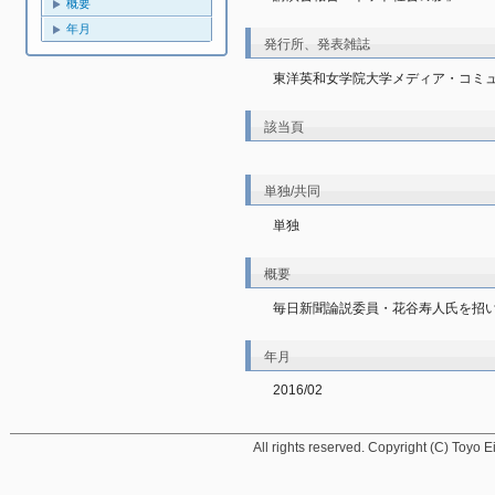
概要
年月
発行所、発表雑誌
東洋英和女学院大学メディア・コミ
該当頁
単独/共同
単独
概要
毎日新聞論説委員・花谷寿人氏を招
年月
2016/02