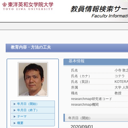
教育内容・方法の工夫
基本情報
氏名
小寺 敦
氏名（カナ）
コテラ
氏名（英語）
KOTERA,
所属
大学 人
職名
教授
researchmap研究者コード
年月日（開始）
researchmap機関
年月日（終了）
テーマ
年月日（開始）
概要
2020/09/01