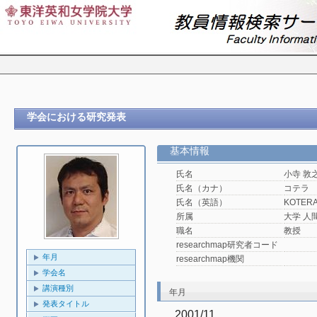
学会における研究発表
基本情報
氏名
小寺 敦
氏名（カナ）
コテラ
氏名（英語）
KOTERA,
所属
大学 人
職名
教授
researchmap研究者コード
年月
researchmap機関
学会名
講演種別
年月
発表タイトル
2001/11