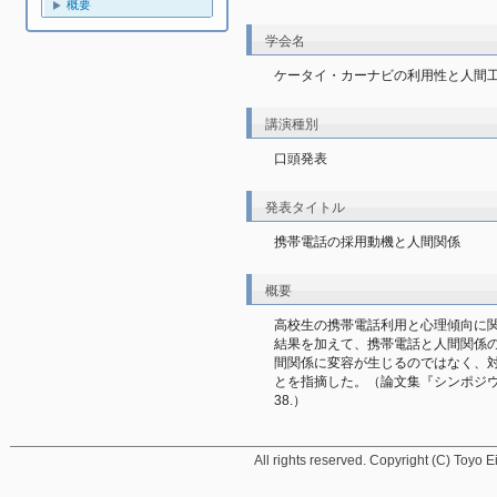
概要
学会名
ケータイ・カーナビの利用性と人間
講演種別
口頭発表
発表タイトル
携帯電話の採用動機と人間関係
概要
高校生の携帯電話利用と心理傾向に
結果を加えて、携帯電話と人間関係
間関係に変容が生じるのではなく、
とを指摘した。（論文集『シンポジウ
38.）