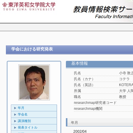
学会における研究発表
基本情報
氏名
小寺 敦
氏名（カナ）
コテラ
氏名（英語）
KOTERA,
所属
大学 人
職名
教授
researchmap研究者コード
年月
researchmap機関
学会名
講演種別
年月
発表タイトル
2002/04