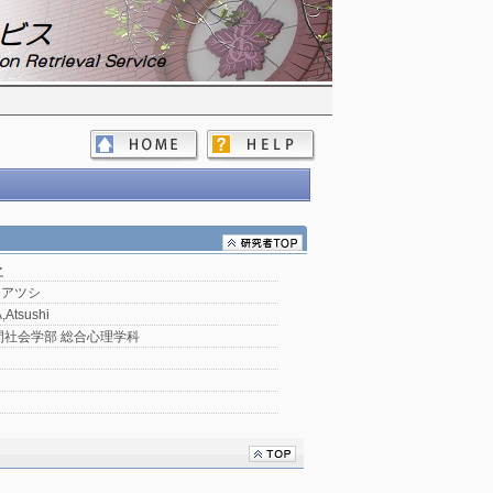
之
 アツシ
Atsushi
間社会学部 総合心理学科