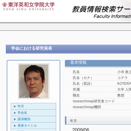
学会における研究発表
基本情報
氏名
小寺 敦
氏名（カナ）
コテラ
氏名（英語）
KOTERA,
所属
大学 人
職名
教授
researchmap研究者コード
年月
researchmap機関
学会名
講演種別
年月
発表タイトル
2009/06