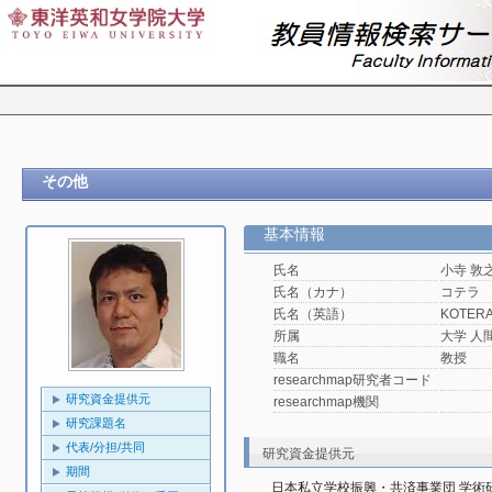
その他
基本情報
氏名
小寺 敦
氏名（カナ）
コテラ
氏名（英語）
KOTERA,
所属
大学 人
職名
教授
researchmap研究者コード
研究資金提供元
researchmap機関
研究課題名
代表/分担/共同
研究資金提供元
期間
日本私立学校振興・共済事業団 学術