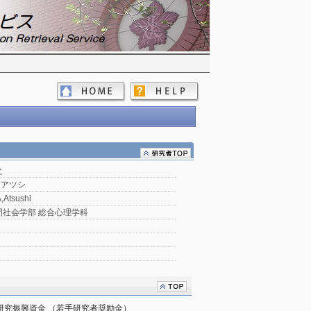
之
 アツシ
Atsushi
間社会学部 総合心理学科
研究振興資金 （若手研究者奨励金）