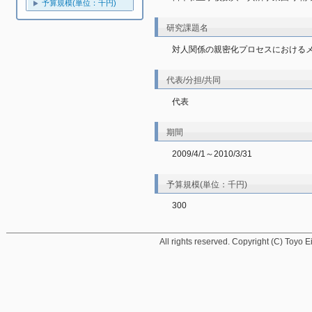
予算規模(単位：千円)
研究課題名
対人関係の親密化プロセスにおける
代表/分担/共同
代表
期間
2009/4/1～2010/3/31
予算規模(単位：千円)
300