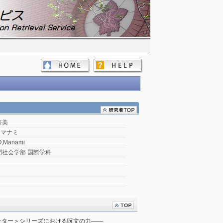
奈美
 マナミ
,Manami
間社会学部 国際学科
ッター＞シリーズにおける呪文の力――