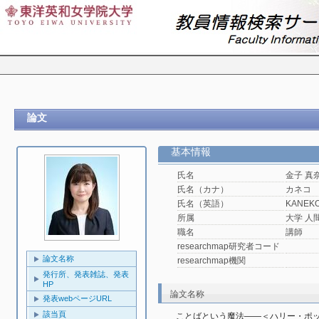
論文
基本情報
氏名
金子 真
氏名（カナ）
カネコ
氏名（英語）
KANEKO
所属
大学 人
職名
講師
researchmap研究者コード
論文名称
researchmap機関
発行所、発表雑誌、発表
HP
論文名称
発表webページURL
該当頁
ことばという魔法――＜ハリー・ポ