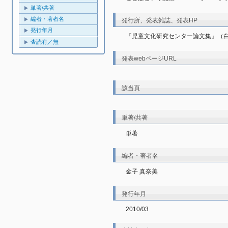
単著/共著
編者・著者名
発行所、発表雑誌、発表HP
発行年月
『児童文化研究センター論文集』（白
査読有／無
発表webページURL
該当頁
単著/共著
単著
編者・著者名
金子 真奈美
発行年月
2010/03