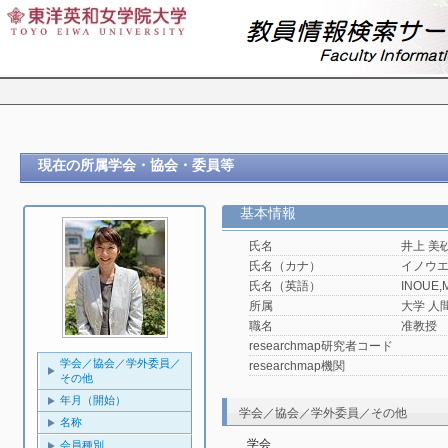
現在の所属学会・協会・委員等
基本情報
氏名
井上 美
氏名（カナ）
イノウ
氏名（英語）
INOUE,M
所属
大学 人
職名
准教授
researchmap研究者コード
学会／協会／学外委員／
researchmap機関
その他
年月（開始）
学会／協会／学外委員／その他
名称
学会
会員種別