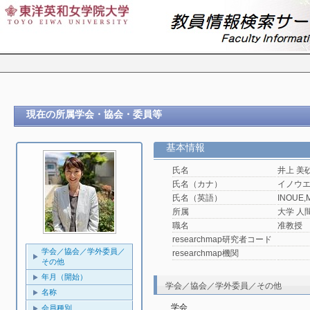
現在の所属学会・協会・委員等
基本情報
氏名
井上 美
氏名（カナ）
イノウ
氏名（英語）
INOUE,M
所属
大学 人
職名
准教授
researchmap研究者コード
学会／協会／学外委員／
researchmap機関
その他
年月（開始）
学会／協会／学外委員／その他
名称
学会
会員種別