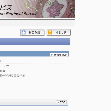
砂
エ ミサ
isa
間社会学部 国際学科