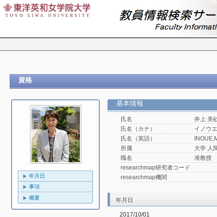
資格
基本情報
氏名
井上 美
氏名（カナ）
イノウ
氏名（英語）
INOUE,M
所属
大学 人
職名
准教授
researchmap研究者コード
年月日
researchmap機関
事項
概要
年月日
2017/10/01