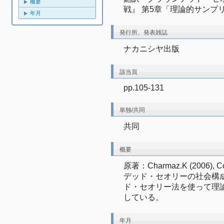
概要
戦』 第5章「理論的サンプ
年月
発行所、発表雑誌
ナカニシヤ出版
該当頁
pp.105-131
単独/共同
共同
概要
原著：Charmaz.K (2006), C
デッド・セオリーの社会構
ド・セオリー法を使って理
している。
年月