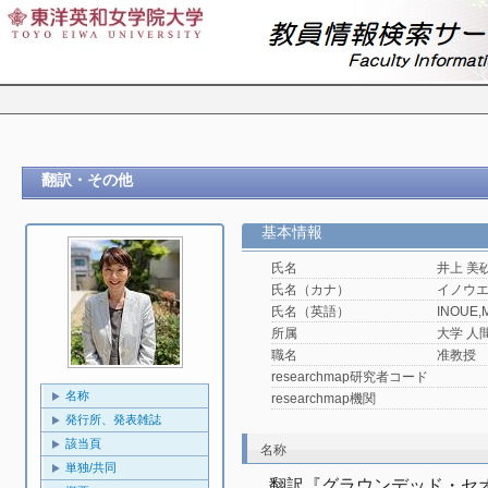
翻訳・その他
基本情報
氏名
井上 美
氏名（カナ）
イノウ
氏名（英語）
INOUE,M
所属
大学 人
職名
准教授
researchmap研究者コード
名称
researchmap機関
発行所、発表雑誌
該当頁
名称
単独/共同
翻訳『グラウンデッド・セ