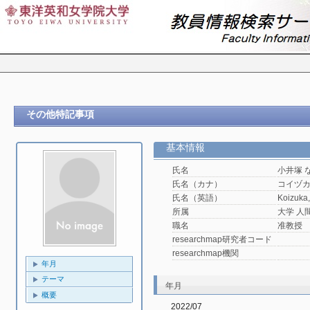
その他特記事項
基本情報
氏名
小井塚 
氏名（カナ）
コイヅ
氏名（英語）
Koizuka
所属
大学 人
職名
准教授
researchmap研究者コード
researchmap機関
年月
テーマ
年月
概要
2022/07