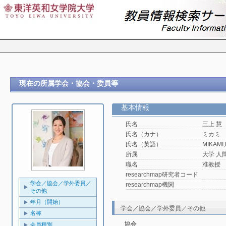
現在の所属学会・協会・委員等
基本情報
氏名
三上 慧
氏名（カナ）
ミカミ
氏名（英語）
MIKAMI,
所属
大学 人
職名
准教授
researchmap研究者コード
学会／協会／学外委員／
researchmap機関
その他
年月（開始）
学会／協会／学外委員／その他
名称
協会
会員種別