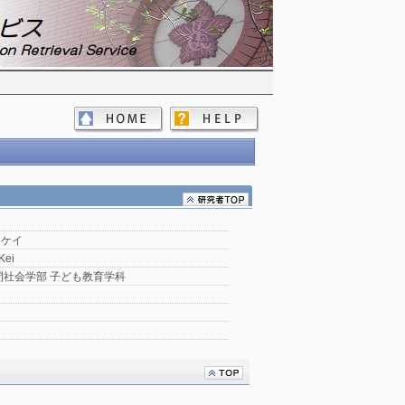
 ケイ
Kei
間社会学部 子ども教育学科