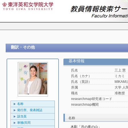
翻訳・その他
基本情報
氏名
三上 慧
氏名（カナ）
ミカミ
氏名（英語）
MIKAMI,
所属
大学 人
職名
准教授
researchmap研究者コード
名称
researchmap機関
発行所、発表雑誌
該当頁
名称
単独/共同
木彫「月の夜の山」