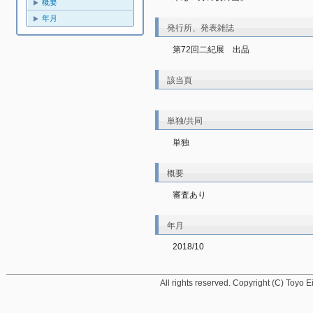
概要
年月
発行所、発表雑誌
第72回二紀展　出品
該当頁
単独/共同
単独
概要
審査あり
年月
2018/10