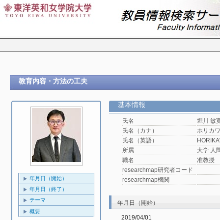
教育内容・方法の工夫
基本情報
氏名
堀川 敏
氏名（カナ）
ホリカ
氏名（英語）
HORIKAW
所属
大学 人
職名
准教授
researchmap研究者コード
年月日（開始）
researchmap機関
年月日（終了）
テーマ
年月日（開始）
概要
2019/04/01