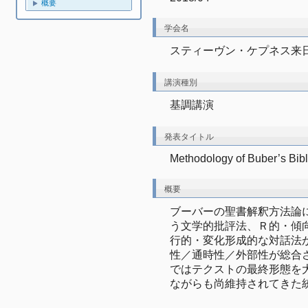
概要
学会名
スティーヴン・ケプネス来日
講演種別
基調講演
発表タイトル
Methodology of Buber’s Bib
概要
ブーバーの聖書解釈方法論
う文学的批評法、Ｒ的・傾
行的・変化形成的な対話法
性／通時性／外部性が総合
ではテクストの最終形態を
ながらも尚維持されてきた