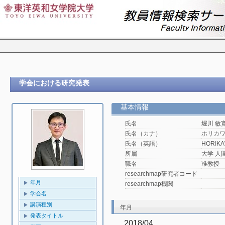
学会における研究発表
基本情報
氏名
堀川 敏
氏名（カナ）
ホリカ
氏名（英語）
HORIKAW
所属
大学 人
職名
准教授
researchmap研究者コード
年月
researchmap機関
学会名
講演種別
年月
発表タイトル
2018/04