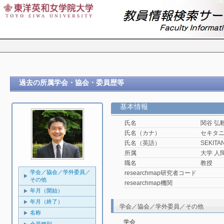
過去の所属学会・協会・委員歴等
基本情報
氏名
関谷 弘
氏名（カナ）
セキタ
氏名（英語）
SEKITAN
所属
大学 人
職名
教授
学会／協会／学外委員／
researchmap研究者コード
その他
researchmap機関
年月（開始）
年月（終了）
学会／協会／学外委員／その他
名称
学会