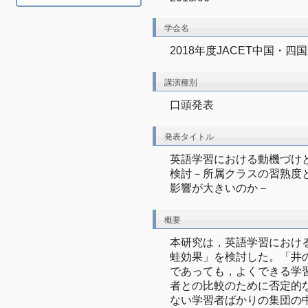
学会名
2018年度JACET中国・四
講演種別
口頭発表
発表タイトル
英語学習における動機づけ
検討－所属クラスの習熟度
影響が大きいのか－
概要
本研究は，英語学習におけ
蛙効果」を検討した。「井
であっても，よくできる学
者との比較のために否定的
ない学習者ばかりの集団の