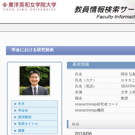
学会における研究発表
基本情報
氏名
関谷 弘
氏名（カナ）
セキタ
氏名（英語）
SEKITAN
所属
大学 人
職名
教授
年月
researchmap研究者コード
researchmap機関
学会名
講演種別
発表タイトル
年月
概要
2018/06