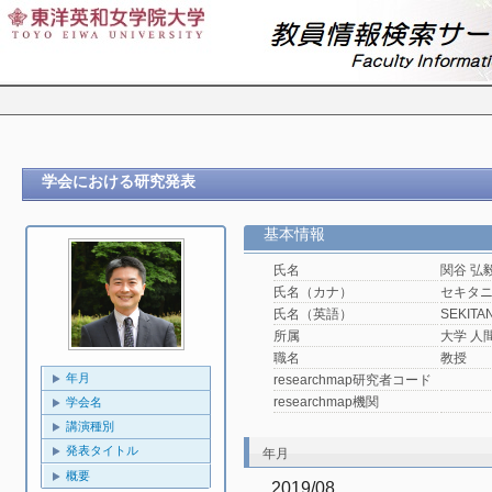
学会における研究発表
基本情報
氏名
関谷 弘
氏名（カナ）
セキタ
氏名（英語）
SEKITAN
所属
大学 人
職名
教授
年月
researchmap研究者コード
researchmap機関
学会名
講演種別
発表タイトル
年月
概要
2019/08