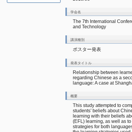
学会名
The 7th International Confe
and Technology
講演種別
ポスター発表
発表タイトル
Relationship between learner
regarding Chinese as a seco
language: A case at Shangh
概要
This study attempted to co
students’ beliefs about Chi
learning with their beliefs a
(EFL) learning, as well as to
strategies for both languages
the learning strategies used 