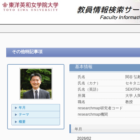
その他特記事項
基本情報
氏名
関谷 弘
氏名（カナ）
セキタ
氏名（英語）
SEKITAN
所属
大学 人
職名
教授
年月
researchmap研究者コード
researchmap機関
テーマ
概要
年月
2026/02