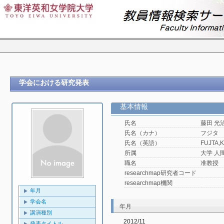
学会における研究発表
基本情報
氏名
藤田 光
氏名（カナ）
フジタ
氏名（英語）
FUJTA,K
所属
大学 人
職名
准教授
researchmap研究者コード
researchmap機関
年月
学会名
年月
講演種別
2012/11
発表タイトル