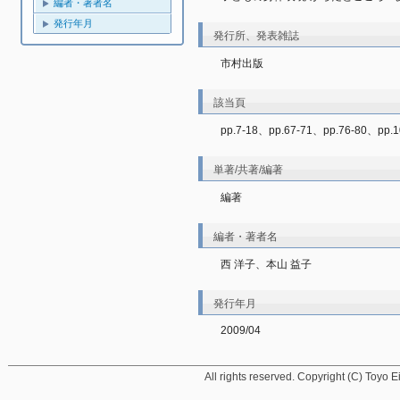
編者・著者名
発行年月
発行所、発表雑誌
市村出版
該当頁
pp.7-18、pp.67-71、pp.76-80、pp.1
単著/共著/編著
編著
編者・著者名
西 洋子、本山 益子
発行年月
2009/04