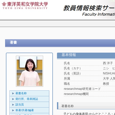
著書
基本情報
氏名
西 洋子
氏名（カナ）
ニシ 
氏名（英語）
NISHI,H
所属
大学 人
職名
教授
researchmap研究者コード
著書名称
researchmap機関
発行所、発表雑誌
該当頁
著書名称
単著/共著/編著
子どもの身体表現-からだとこころ・