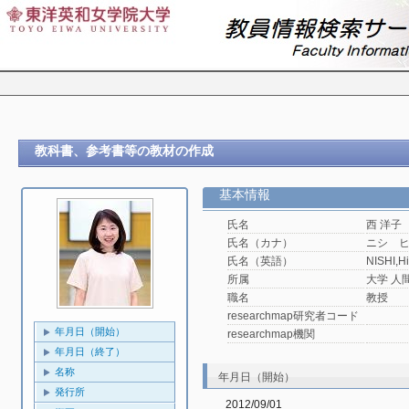
教科書、参考書等の教材の作成
基本情報
氏名
西 洋子
氏名（カナ）
ニシ 
氏名（英語）
NISHI,H
所属
大学 人
職名
教授
researchmap研究者コード
年月日（開始）
researchmap機関
年月日（終了）
名称
年月日（開始）
発行所
2012/09/01