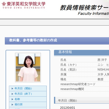
教科書、参考書等の教材の作成
基本情報
氏名
西 洋子
氏名（カナ）
ニシ 
氏名（英語）
NISHI,H
所属
大学 人
職名
教授
researchmap研究者コード
年月日（開始）
researchmap機関
年月日（終了）
名称
年月日（開始）
発行所
2012/04/01