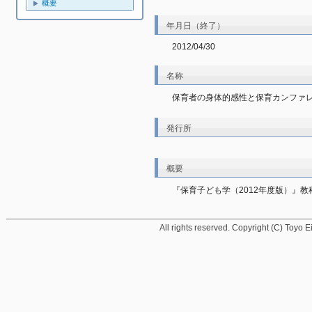
概要
年月日（終了）
2012/04/30
名称
保育者の身体的感性と保育カンファ
発行所
概要
『保育子ども学（2012年度版）』