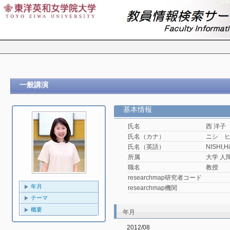
一般講演
基本情報
氏名
西 洋子
氏名（カナ）
ニシ 
氏名（英語）
NISHI,H
所属
大学 人
職名
教授
researchmap研究者コード
年月
researchmap機関
テーマ
概要
年月
2012/08