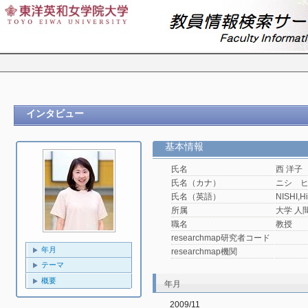
インタビュー
基本情報
氏名
西 洋子
氏名（カナ）
ニシ 
氏名（英語）
NISHI,H
所属
大学 人
職名
教授
researchmap研究者コード
年月
researchmap機関
テーマ
概要
年月
2009/11