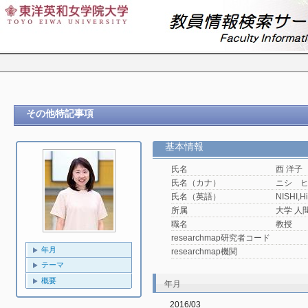
その他特記事項
基本情報
氏名
西 洋子
氏名（カナ）
ニシ 
氏名（英語）
NISHI,H
所属
大学 人
職名
教授
researchmap研究者コード
年月
researchmap機関
テーマ
概要
年月
2016/03