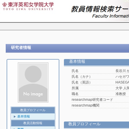
研究者情報
基本情報
氏名
長谷川 
氏名（カナ）
ハセガ
氏名（英語）
HASEGA
所属
大学 人
職名
准教授
researchmap研究者コード
researchmap機関
教員プロフィール
基本情報
教員活動情報
教員プロフィール