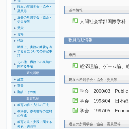
専門
現在の所属学会・協会・
基本情報
委員等
過去の所属学会・協会・
人間社会学部国際学科 准教授
委員歴等
受賞
資格
教員活動情報
特許
職務上、実務の経験を有
する者についての特記事
専門
項
その他 職務上の実績に
経済理論、ゲーム論、
関する事項
研究活動
論文
現在の所属学会・協会・委員等
著書
学会 2000/03 Public 
翻訳・その他
教育活動
学会 1998/04 日
教育内容・方法の工夫
学会 1997/05 Econo
教科書、参考書等の教材
の作成
教育方法・実践に関する
過去の所属学会・協会・委員歴等
発表・講演等