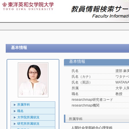
基本情報
基本情報
氏名
渡部 麻
氏名（カナ）
ワタナ
氏名（英語）
WATANA
所属
大学 人
職名
教授
researchmap研究者コード
所属学科
researchmap機関
職名
大学院所属状況
所属学科
研究所所属状況
人間社会学部総合心理学科