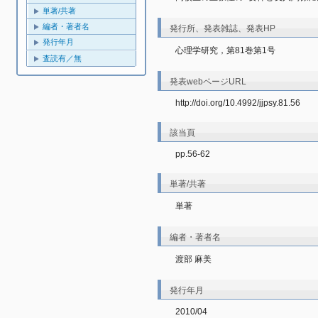
単著/共著
編者・著者名
発行所、発表雑誌、発表HP
発行年月
心理学研究，第81巻第1号
査読有／無
発表webページURL
http://doi.org/10.4992/jjpsy.81.56
該当頁
pp.56-62
単著/共著
単著
編者・著者名
渡部 麻美
発行年月
2010/04