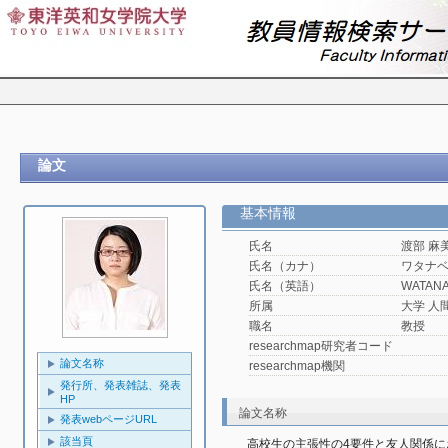
論文
基本情報
氏名
渡部 麻
氏名（カナ）
ワタナ
氏名（英語）
WATANA
所属
大学 人
職名
教授
researchmap研究者コード
論文名称
researchmap機関
発行所、発表雑誌、発表
HP
論文名称
発表webページURL
該当頁
高校生の主張性の4要件と友人関係