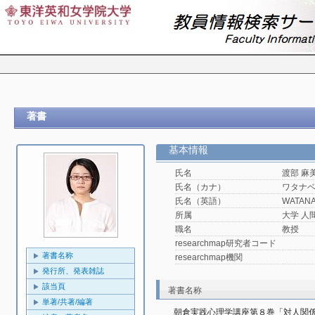
著書
基本情報
氏名
渡部 麻
氏名（カナ）
ワタナ
氏名（英語）
WATANA
所属
大学 人
職名
教授
researchmap研究者コード
著書名称
researchmap機関
発行所、発表雑誌
該当頁
著書名称
単著/共著/編著
朝倉実践心理学講座第８巻「対人関