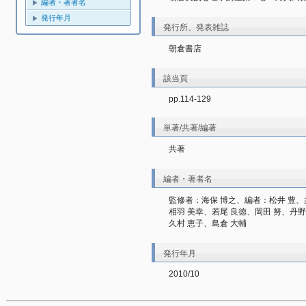
編者・著者名
発行年月
発行所、発表雑誌
朝倉書店
該当頁
pp.114-129
単著/共著/編著
共著
編者・著者名
監修者：海保 博之、編者：松井 豊、
相羽 美幸、若尾 良徳、岡田 努、丹野
久村 恵子、島倉 大輔
発行年月
2010/10