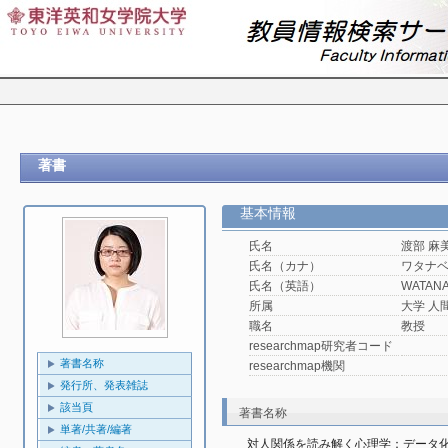
著書
基本情報
氏名
渡部 麻
氏名（カナ）
ワタナ
氏名（英語）
WATANA
所属
大学 人
職名
教授
researchmap研究者コード
著書名称
researchmap機関
発行所、発表雑誌
該当頁
著書名称
単著/共著/編著
対人関係を読み解く心理学：データ