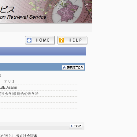
美
ベ アサミ
BE,Asami
間社会学部 総合心理学科
化が照らし出す社会現象