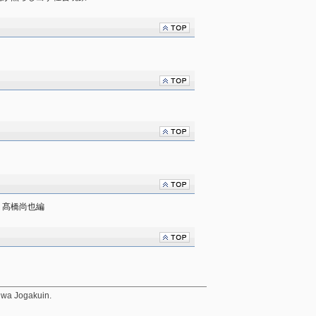
・髙橋尚也編