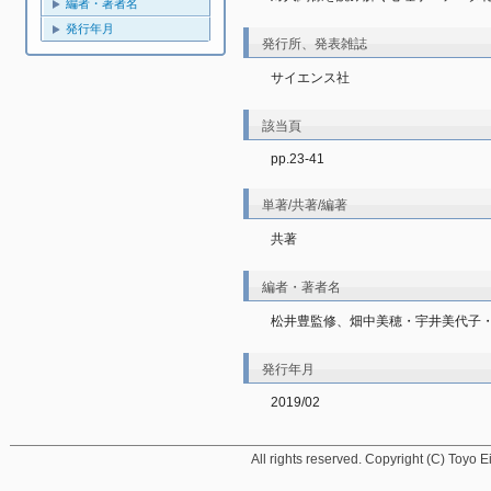
編者・著者名
発行年月
発行所、発表雑誌
サイエンス社
該当頁
pp.23-41
単著/共著/編著
共著
編者・著者名
松井豊監修、畑中美穂・宇井美代子
発行年月
2019/02