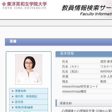
著書
基本情報
氏名
渡部 麻
氏名（カナ）
ワタナ
氏名（英語）
WATANA
所属
大学 人
職名
教授
researchmap研究者コード
著書名称
researchmap機関
発行所、発表雑誌
該当頁
著書名称
単著/共著/編著
心理調査と心理測定尺度: 計画から