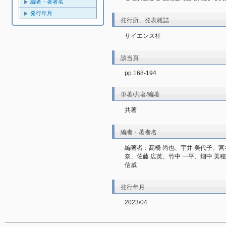
編者・著者名
発行年月
発行所、発表雑誌
サイエンス社
該当頁
pp.168-194
単著/共著/編著
共著
編者・著者名
編著者：髙橋 尚也、宇井 美代子、宮
奈、佐藤 広英、竹中 一平、畑中 美穂
信威
発行年月
2023/04