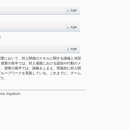
践
授業において、対人関係のスキルに関する講義と演習
。授業の前半では、対人場面における認知や行動のメ
う。授業の後半では、講義をふまえ、実践的に対人関
グループワークを実践している。これまでに、チーム
げた