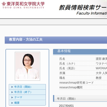
教育内容・方法の工夫
基本情報
氏名
渡部 麻
氏名（カナ）
ワタナ
氏名（英語）
WATANA
所属
大学 人
職名
教授
researchmap研究者コード
年月日（開始）
researchmap機関
年月日（終了）
テーマ
年月日（開始）
概要
2017/04/01