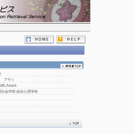
美
ベ アサミ
BE,Asami
間社会学部 総合心理学科